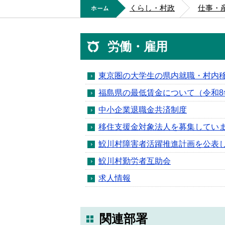
ホーム
くらし・村政
仕事・
労働・雇用
東京圏の大学生の県内就職・村内
福島県の最低賃金について（令和8
中小企業退職金共済制度
移住支援金対象法人を募集してい
鮫川村障害者活躍推進計画を公表
鮫川村勤労者互助会
求人情報
関連部署