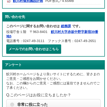
鮫川村個別施設計画
PDF形式／4.65MB
問い合わせ先
このページに関するお問い合わせは
総務課
です。
役場庁舎１階 〒963-8401
鮫川村大字赤坂中野字新宿39番
地5
電話番号：0247-49-3111 ファックス番号：0247-49-2651
メールでのお問い合わせはこちら
アンケート
鮫川村ホームページをより良いサイトにするために、皆さまの
ご意見・ご感想をお聞かせください。
なお、この欄からのご意見・ご感想には返信できませんのでご
了承ください。
Q.このページはお役に立ちましたか？
非常に役に立った