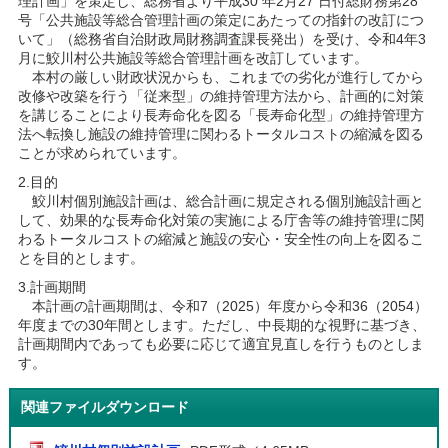
理計画」を策定し、総務省より平成30 年2月27 日付総財務第28
号「公共施設等総合管理計画の策定にあたっての指針の改訂につ
いて」（総務省自治財政局財務調査課長発出）を受け、令和4年3
月に鮫川村公共施設等総合管理計画を改訂しています。
本村の厳しい財政状況からも、これまでの劣化が進行してから
改修や改築を行う「従来型」の維持管理方法から、計画的に対策
を講じることにより長寿命化を図る「長寿命化型」の維持管理方
法へ転換し施設の維持管理に関わるトータルコストの縮減を図る
ことが求められています。
2.目的
鮫川村個別施設計画は、総合計画に規定される個別施設計画と
して、効果的な長寿命化対策の実施による庁舎等の維持管理に関
わるトータルコストの縮減と施設の安心・安全性の向上を図るこ
とを目的とします。
3.計画期間
本計画の計画期間は、令和7（2025）年度から令和36（2054）
年度までの30年間とします。ただし、中長期的な視野に基づき、
計画期間内であっても必要に応じて適宜見直しを行うものとしま
す。
関連ファイルダウンロード