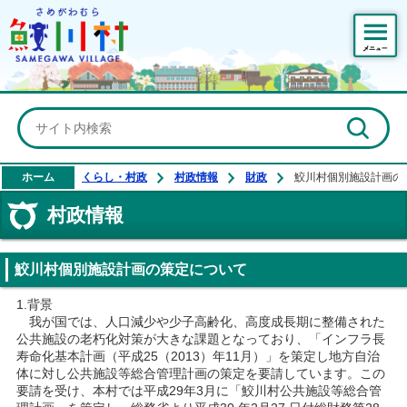
鮫川村公式ホームページ
ホーム
くらし・村政
村政情報
財政
鮫川村個別施設計画の
村政情報
鮫川村個別施設計画の策定について
1.背景
我が国では、人口減少や少子高齢化、高度成長期に整備された
公共施設の老朽化対策が大きな課題となっており、「インフラ長
寿命化基本計画（平成25（2013）年11月）」を策定し地方自治
体に対し公共施設等総合管理計画の策定を要請しています。この
要請を受け、本村では平成29年3月に「鮫川村公共施設等総合管