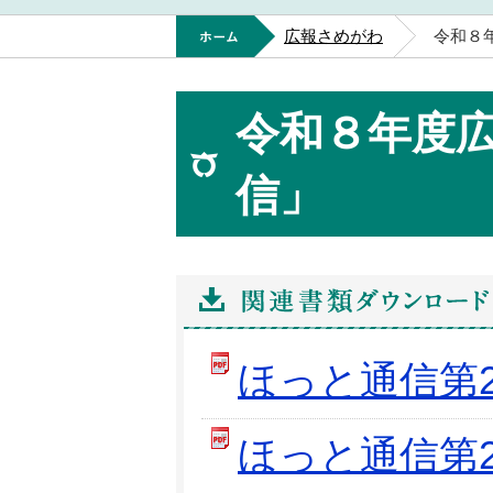
ホーム
広報さめがわ
令和８
令和８年度
信」
ほっと通信第2
ほっと通信第2