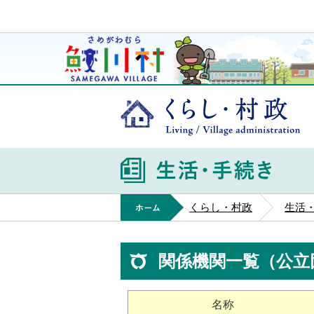
鮫川村公式ホームページ
ゆうきくん
く
ホーム
くらし・村政
生活
関係機関一覧（公立
名称