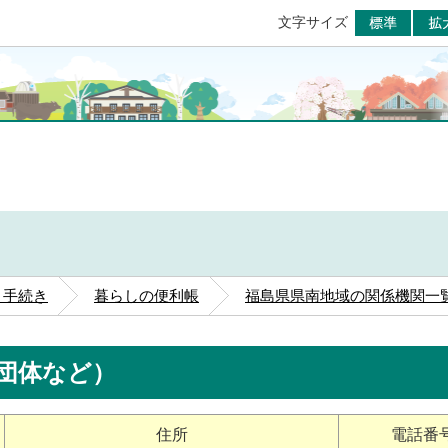
標準
文字サイズ
らし・村政
・手続き
暮らしの便利帳
福島県県南地域の関係機関一
団体など）
住所
電話番