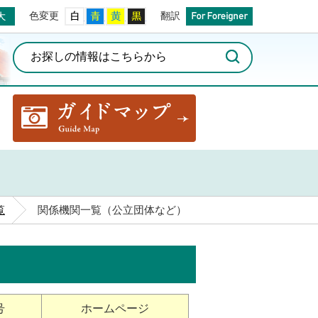
拡大
白
青
黄
黒
翻訳のペー
色変更
翻訳
ガイドマップ
生活・手続き
覧
関係機関一覧（公立団体など）
号
ホームページ