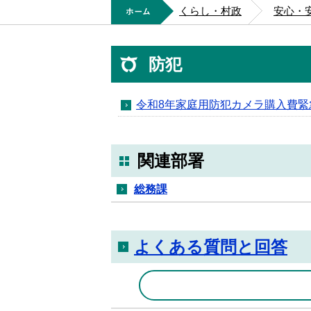
ホーム
くらし・村政
安心・
防犯
令和8年家庭用防犯カメラ購入費緊
関連部署
総務課
よくある質問と回答