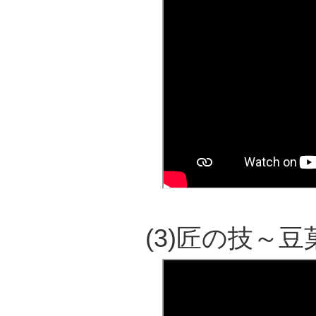
(3)匠の技～豆