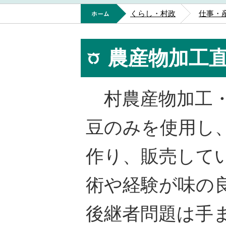
ホーム
くらし・村政
仕事・
農産物加工
村農産物加工・
豆のみを使用し
作り、販売して
術や経験が味の
後継者問題は手