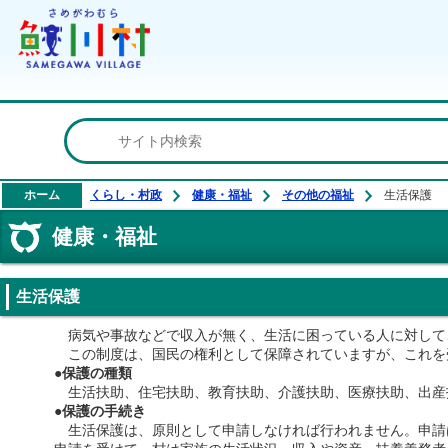
鮫川村公式ホームページ
ホーム
くらし・村政
健康・福祉
その他の福祉
生活保護
健康・福祉
生活保護
病気や事故などで収入が無く、生活に困っている人に対して
この制度は、国民の権利として保障されていますが、これを
●
保護の種類
生活扶助、住宅扶助、教育扶助、介護扶助、医療扶助、出産
●
保護の手続き
生活保護は、原則として申請しなければ行われません。申請