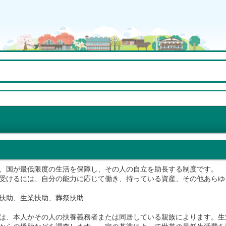
、国が最低限度の生活を保障し、その人の自立を助長する制度です。
受けるには、自分の能力に応じて働き、持っている資産、その他あらゆ
扶助、生業扶助、葬祭扶助
は、本人かその人の扶養義務者または同居している親族によります。生