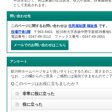
申請を受けて、村は家族の生活状況、収入や資産、扶養義務者
として支給されます。
問い合わせ先
このページに関するお問い合わせは
住民福祉課 福祉係
です。
役場庁舎1階
〒963-8401 鮫川村大字赤坂中野字新宿39番地5
電話番号：0247-49-3112 ファックス番号：0247-49-2651
メールでのお問い合わせはこちら
アンケート
鮫川村ホームページをより良いサイトにするために、皆さまの
なお、この欄からのご意見・ご感想には返信できませんのでご
Q.このページはお役に立ちましたか？
非常に役に立った
役に立った