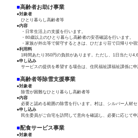
■
高齢者お助け事業
●
対象者
ひとり暮らし高齢者等
●
内容
・日常生活上の支援を行います。
・80歳以上のひとり暮らし高齢者の安否確認を行います。
・家族が外出等で留守するときは、ひだまり荘で日帰りや宿
●
利用料
1時間あたり350円の負担があります。ただし、1日当たり4,
●
申し込み
サービスの提供を希望する場合は、住民福祉課福祉課係に申
■
高齢者等除雪支援事業
●
対象者
除雪が困難なひとり暮らし高齢者等
●
内容
必要と認める範囲の除雪を行います。村は、シルバー人材セ
●
申し込み
民生委員がご自宅を訪問して意向を確認し、必要に応じて申
■
配食サービス事業
●
対象者