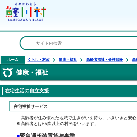
鮫川村公式ホームページ
ホーム
くらし・村政
健康・福祉
高齢者福祉・介護保険
高
健康・福祉
在宅生活の自立支援
在宅福祉サービス
高齢者が住み慣れた地域で生きがいを持ち、いきいきと安心
※高齢者とは65歳以上の村民をいいます。
■
緊急通報装置貸与事業