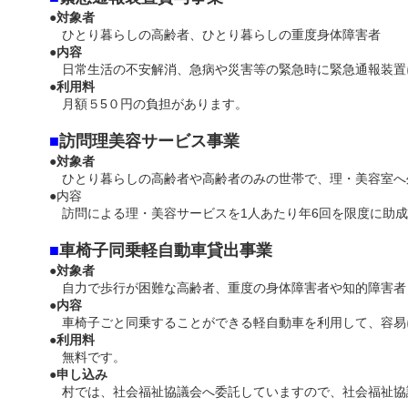
●
対象者
ひとり暮らしの高齢者、ひとり暮らしの重度身体障害者
●
内容
日常生活の不安解消、急病や災害等の緊急時に緊急通報装置
●
利用料
月額５5０円の負担があります。
■
訪問理美容サービス事業
●対象者
ひとり暮らしの高齢者や高齢者のみの世帯で、理・美容室へ
●内容
訪問による理・美容サービスを1人あたり年6回を限度に助
■
車椅子同乗軽自動車貸出事業
●
対象者
自力で歩行が困難な高齢者、重度の身体障害者や知的障害者
●
内容
車椅子ごと同乗することができる軽自動車を利用して、容易
●
利用料
無料です。
●
申し込み
村では、社会福祉協議会へ委託していますので、社会福祉協議会（