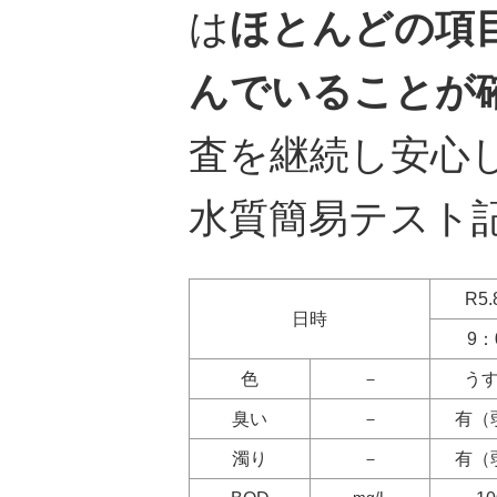
は
ほとんどの項
んでいることが
査を継続し安心
水質簡易テスト記録
R5.
日時
9：
色
－
う
臭い
－
有（
濁り
－
有（