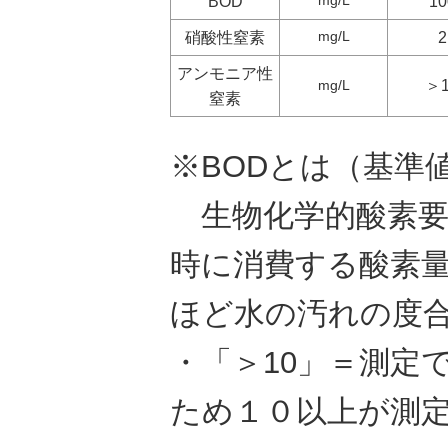
BOD
mg/L
10
硝酸性窒素
mg/L
2
アンモニア性
＞1
mg/L
窒素
※BODとは（基準値
生物化学的酸素要
時に消費する酸素
ほど水の汚れの度
・「＞10」＝測定
ため１０以上が測