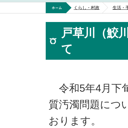
ホーム
くらし・村政
生活・
戸草川（鮫
て
令和5年4月下
質汚濁問題につ
おります。