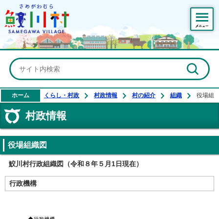
鮫川村公式ホームページ
ホーム
くらし・村政
村政情報
村の紹介
組織
役場組
村政情報
役場組織図
鮫川村行政組織図（令和８年５月1日現在）
行政機構