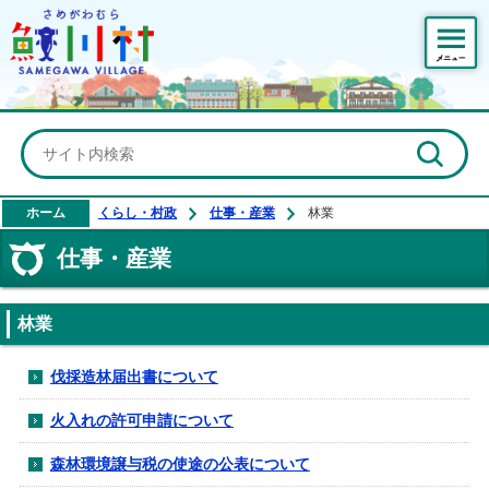
鮫川村公式ホームページ
ホーム
くらし・村政
仕事・産業
林業
仕事・産業
林業
伐採造林届出書について
火入れの許可申請について
森林環境譲与税の使途の公表について