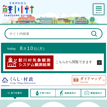
鮫川村公式ホームページ
8
10
today
月
日
(月)
こちらから閲覧できます
くらし・村政
すべてを表示
子育て向け
高齢者向け