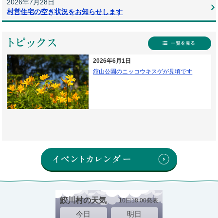
2026年7月28日
村営住宅の空き状況をお知らせします
ト
ト
2026年6月1日
舘山公園のニッコウキスゲが見頃です
イベントカレ