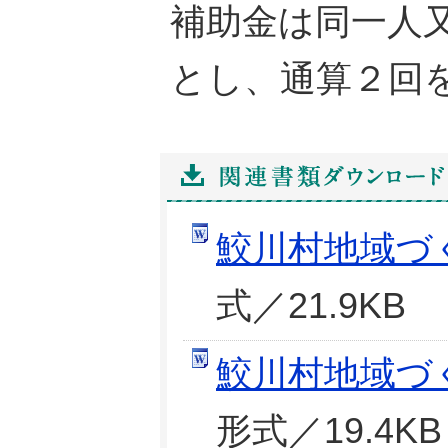
補助金は同一人
とし、通算２回
鮫川村地域づ
式／21.9KB
鮫川村地域づ
形式／19.4KB