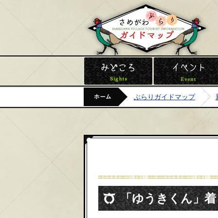
鮫
みどころ
ホーム
ぶらりガイドマップ
「ゆうきくん」着