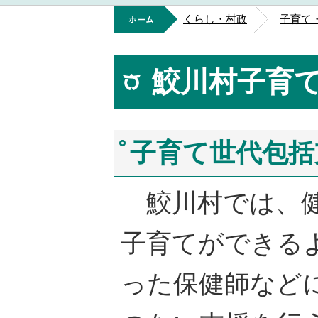
ホーム
くらし・村政
子育て
鮫川村子育
子育て世代包括
鮫川村では、健
子育てができる
った保健師など