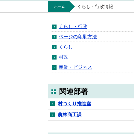
ホーム
くらし・行政情報
くらし・行政
ページの印刷方法
くらし
村政
産業・ビジネス
関連部署
村づくり推進室
農林商工課