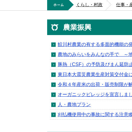
ホーム
くらし・村政
仕事・
農業振興
鮫川村農業の有する多面的機能の
農地のみらいをみんなの手で ～
豚熱（CSF）の予防及びまん延防
東日本大震災農業生産対策交付金
令和４年産米の出荷・販売制限が
オーガニックビレッジを宣言しま
人・農地プラン
刈払機使用中の事故に関する注意